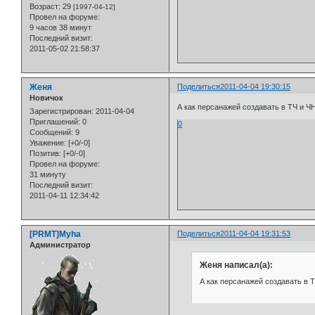
Возраст:
29
[1997-04-12]
Провел на форуме:
9 часов 38 минут
Последний визит:
2011-05-02 21:58:37
Женя
Поделиться
2011-04-04 19:30:15
Новичок
А как персанажей создавать в ТЧ и Ч
Зарегистрирован
: 2011-04-04
Приглашений:
0
0
Сообщений:
9
Уважение:
[+0/-0]
Позитив:
[+0/-0]
Провел на форуме:
31 минуту
Последний визит:
2011-04-11 12:34:42
[PRMT]Myha
Поделиться
2011-04-04 19:31:53
Администратор
Женя написал(а):
А как персанажей создавать в Т