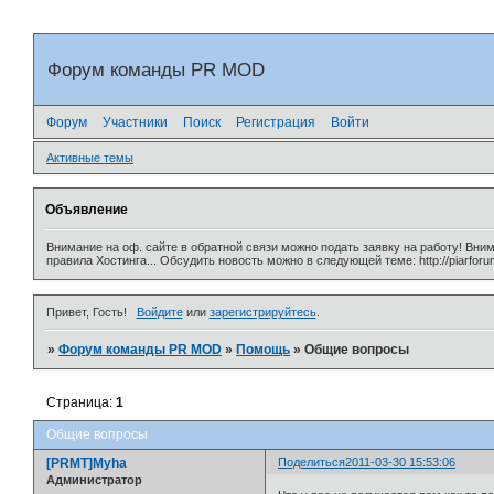
Форум команды PR MOD
Форум
Участники
Поиск
Регистрация
Войти
Активные темы
Объявление
Внимание на оф. сайте в обратной связи можно подать заявку на работу! Вни
правила Хостинга... Обсудить новость можно в следующей теме: http://piarforu
Привет, Гость!
Войдите
или
зарегистрируйтесь
.
»
Форум команды PR MOD
»
Помощь
»
Общие вопросы
Страница:
1
Общие вопросы
[PRMT]Myha
Поделиться
2011-03-30 15:53:06
Администратор