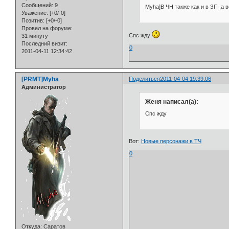
Сообщений:
9
Myha]В ЧН также как и в ЗП ,а 
Уважение:
[+0/-0]
Позитив:
[+0/-0]
Провел на форуме:
Спс жду
31 минуту
Последний визит:
0
2011-04-11 12:34:42
[PRMT]Myha
Поделиться
2011-04-04 19:39:06
Администратор
Женя написал(а):
Спс жду
Вот:
Новые персонажи в ТЧ
0
Откуда:
Саратов