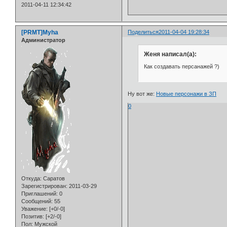
2011-04-11 12:34:42
[PRMT]Myha
Поделиться
2011-04-04 19:28:34
Администратор
Женя написал(а):
Как создавать персанажей ?)
Ну вот же:
Новые персонажи в ЗП
0
Откуда:
Саратов
Зарегистрирован
: 2011-03-29
Приглашений:
0
Сообщений:
55
Уважение:
[+0/-0]
Позитив:
[+2/-0]
Пол:
Мужской