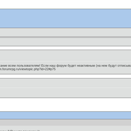
мание всем пользователям! Если наш форум будет неактивным (на нем будут отписыват
m.forumrpg.ru/viewtopic.php?id=22#p75