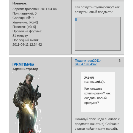
Новичок
Как создать группировку? как
Зарегистрирован
: 2011-04-04
создать новый предмет?
Приглашений:
0
Сообщений:
9
0
Уважение:
[+0/-0]
Позитив:
[+0/-0]
Провел на форуме:
31 минуту
Последний визит:
2011-04-11 12:34:42
Поделиться
2011-
3
[PRMT]Myha
04-04 19:04:42
Администратор
Женя
написал(а):
Как создать
группировку? как
создать новый
предмет?
Пожалуй тебе надо сначала с
предмета начать =) Сейчас я
статьи найду и кину на сайт.