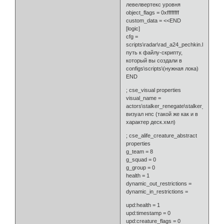
левелвертекс уровня
object_flags = 0xffffffff
custom_data = <<END
[logic]
cfg =
scripts\radar\rad_a24_pechkin.ltx
путь к файлу-скрипту,
который вы создали в
configs\scripts\(нужная лока)
END
; cse_visual properties
visual_name =
actors\stalker_renegate\stalker_renega
визуал нпс (такой же как и в
характер деск.хмл)
; cse_alife_creature_abstract
properties
g_team = 8
g_squad = 0
g_group = 0
health = 1
dynamic_out_restrictions =
dynamic_in_restrictions =
upd:health = 1
upd:timestamp = 0
upd:creature_flags = 0