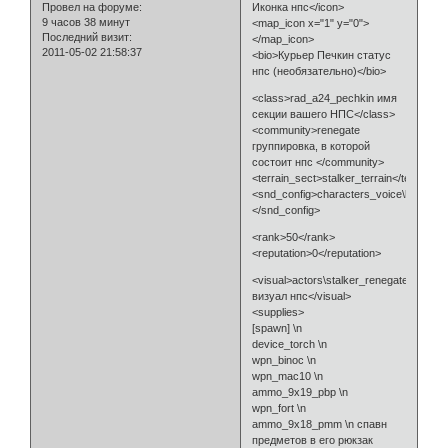
Провел на форуме:
Иконка нпс</icon>
9 часов 38 минут
<map_icon x="1" y="0">
Последний визит:
</map_icon>
2011-05-02 21:58:37
<bio>Курьер Печкин статус
нпс (необязательно)</bio>
<class>rad_a24_pechkin имя
секции вашего НПС</class>
<community>renegate
группировка, в которой
состоит нпс </community>
<terrain_sect>stalker_terrain</terrain_s
<snd_config>characters_voice\human_0
</snd_config>
<rank>50</rank>
<reputation>0</reputation>
<visual>actors\stalker_renegate\stalke
визуал нпс</visual>
<supplies>
[spawn] \n
device_torch \n
wpn_binoc \n
wpn_mac10 \n
ammo_9x19_pbp \n
wpn_fort \n
ammo_9x18_pmm \n спавн
предметов в его рюкзак