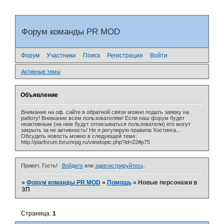
Форум команды PR MOD
Форум
Участники
Поиск
Регистрация
Войти
Активные темы
Объявление
Внимание на оф. сайте в обратной связи можно подать заявку на
работу! Внимание всем пользователям! Если наш форум будет
неактивным (на нем будут отписываться пользователи) его могут
закрыть за не активность! Не я регулирую правила Хостинга...
Обсудить новость можно в следующей теме:
http://piarforum.forumrpg.ru/viewtopic.php?id=22#p75
Привет, Гость!
Войдите
или
зарегистрируйтесь
.
»
Форум команды PR MOD
»
Помощь
»
Новые персонажи в
ЗП
Страница:
1