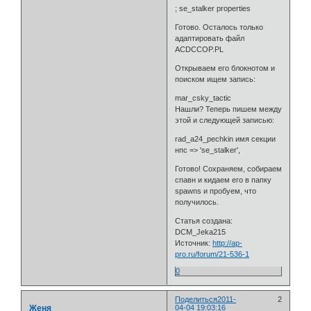
; se_stalker properties
Готово. Осталось только
адаптировать файл
ACDCCOP.PL
Открываем его блокнотом и
поиском ищем запись:
mar_csky_tactic
Нашли? Теперь пишем между
этой и следующей записью:
rad_a24_pechkin имя секции
нпс => 'se_stalker',
Готово! Сохраняем, собираем
спавн и кидаем его в папку
spawns и пробуем, что
получилось.
Статья создана:
DCM_Jeka215
Источник:
http://ap-
pro.ru/forum/21-536-1
0
Поделиться
2011-
2
Женя
04-04 19:03:16