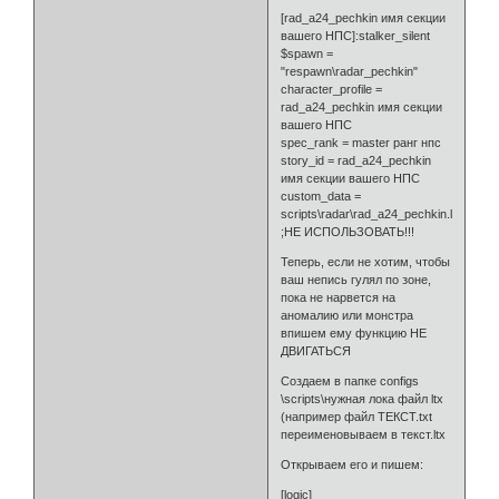
[rad_a24_pechkin имя секции
вашего НПС]:stalker_silent
$spawn =
"respawn\radar_pechkin"
character_profile =
rad_a24_pechkin имя секции
вашего НПС
spec_rank = master ранг нпс
story_id = rad_a24_pechkin
имя секции вашего НПС
custom_data =
scripts\radar\rad_a24_pechkin.ltx
;НЕ ИСПОЛЬЗОВАТЬ!!!
Теперь, если не хотим, чтобы
ваш непись гулял по зоне,
пока не нарвется на
аномалию или монстра
впишем ему функцию НЕ
ДВИГАТЬСЯ
Создаем в папке configs
\scripts\нужная лока файл ltx
(например файл ТЕКСТ.txt
переименовываем в текст.ltx
Открываем его и пишем:
[logic]