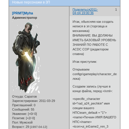
Новые персонажи в ЗП
Поделиться
2011-
1
[PRMT]Myha
04-04 19:00:36
Администратор
Итак, обьесняю как создать
непися в зп (торговца и
механника)
ВНИМАНИЕ: ВЫ ДОЛЖНЫ
ИМЕТЬ БАЗОВЫЙ УРОВЕНЬ
ЗНАНИЙ ПО РАБОТЕ С
ACDC COP (редактором
спавна)
Итак приступим:
Открываем
configs\gameplay\character_desc_(нуж
лока)
Создаем запись (лучше в
конце файла, перед </xml>:
Откуда:
Саратов
<specific_character
Зарегистрирован
: 2011-03-29
id="rad_a24_pechkin" имя
Приглашений:
0
секции вашего
Сообщений:
55
НПСteam_default = "1">
Уважение:
[+0/-0]
<name>Печкин ИМЯ ВАШЕГО
Позитив:
[+2/-0]
НПС</name>
Пол:
Мужской
<icon>ui_inGame2_ren_3
Возраст:
29
[1997-04-12]