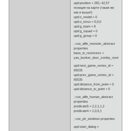
upd:position = 282,-42,57
позиция на карте (такая же
как и выше!)
upd:o_model = 0
upd:o_torso = 0,0,0
upd:g_team = 8
upd:g_squad = 0
upd:g_group = 0
; cse_alife_monster_abstract
properties
base_in_restrictors =
yan_bunker_door_zomby_restrictor
upd:next_game_vertex_id =
65535
upd:prev_game_vertex_id =
65535
upd:distance_from_point = 0
upd:distance_to_point = 0
; cse_alife_human_abstract
properties
predicate5 = 2,2,1,1,2
predicate4 = 1,0,0,1
; cse_ph_skeleton properties
upd:start_dialog =