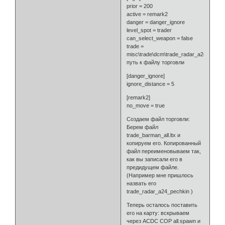
prior = 200
active = remark2
danger = danger_ignore
level_spot = trader
can_select_weapon = false
trade =
misc\trade\dcm\trade_radar_a24_pechki
путь к файлу торговли
[danger_ignore]
ignore_distance = 5
[remark2]
no_move = true
Создаем файл торговли:
Берем файл
trade_barman_all.ltx и
копируем его. Копированный
файл переименовываем так,
как вы записали его в
предидущем файле.
(Например мне пришлось
назвать его
trade_radar_a24_pechkin )
Теперь осталось поставить
его на карту: вскрываем
через ACDC COP all.spawn и