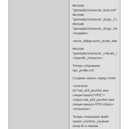
#include
"gameplay\character_food.xml"
#include
"gameplay\character_drugs_2.xml"
#include
"gameplay\character_drugs_mil.xml"
</supplies>
<actor_dialog>actor_break_dialog</acto
#include
"gameplay\character_criticals_4.xml"
</specific_character>
Теперь открываем
npc_profile.xml
Создаем запись перед </xml>
<character
id="rad_a24_pechkin имя
секции вашего НПС">
<class>rad_a24_pechkin имя
секции вашего НПС</class>
</character>
Теперь открываем файл
spawn_sections_(нужная
лока).ltx и пишем: