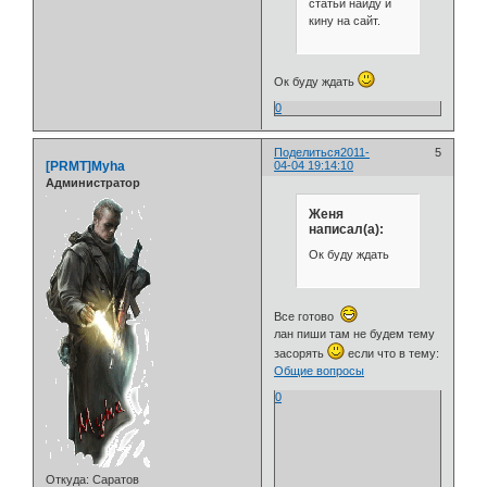
статьи найду и
кину на сайт.
Ок буду ждать
0
Поделиться
2011-
5
[PRMT]Myha
04-04 19:14:10
Администратор
Женя
написал(а):
Ок буду ждать
Все готово
лан пиши там не будем тему
засорять
если что в тему:
Общие вопросы
0
Откуда:
Саратов