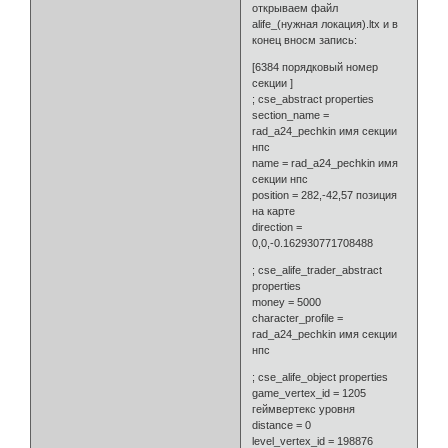
открываем файл
alife_(нужная локация).ltx и в
конец вносм запись:
[6384 порядковый номер
секции ]
; cse_abstract properties
section_name =
rad_a24_pechkin имя секции
нпс
name = rad_a24_pechkin имя
секции нпс
position = 282,-42,57 позиция
на карте
direction =
0,0,-0.162930771708488
; cse_alife_trader_abstract
properties
money = 5000
character_profile =
rad_a24_pechkin имя секции
нпс
; cse_alife_object properties
game_vertex_id = 1205
геймвертекс уровня
distance = 0
level_vertex_id = 198876