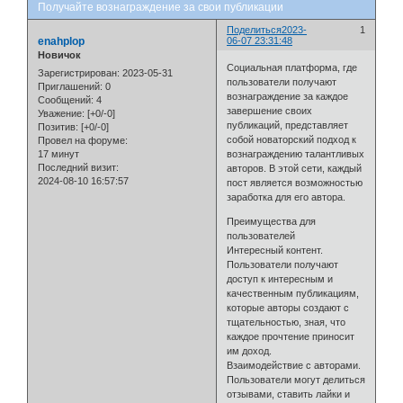
Получайте вознаграждение за свои публикации
Поделиться
2023-
1
enahplop
06-07 23:31:48
Новичок
Социальная платформа, где
Зарегистрирован
: 2023-05-31
пользователи получают
Приглашений:
0
вознаграждение за каждое
Сообщений:
4
завершение своих
Уважение:
[+0/-0]
публикаций, представляет
Позитив:
[+0/-0]
собой новаторский подход к
Провел на форуме:
17 минут
вознаграждению талантливых
Последний визит:
авторов. В этой сети, каждый
2024-08-10 16:57:57
пост является возможностью
заработка для его автора.
Преимущества для
пользователей
Интересный контент.
Пользователи получают
доступ к интересным и
качественным публикациям,
которые авторы создают с
тщательностью, зная, что
каждое прочтение приносит
им доход.
Взаимодействие с авторами.
Пользователи могут делиться
отзывами, ставить лайки и