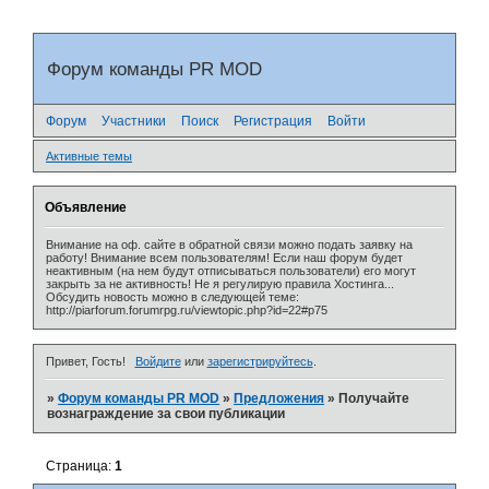
Форум команды PR MOD
Форум
Участники
Поиск
Регистрация
Войти
Активные темы
Объявление
Внимание на оф. сайте в обратной связи можно подать заявку на
работу! Внимание всем пользователям! Если наш форум будет
неактивным (на нем будут отписываться пользователи) его могут
закрыть за не активность! Не я регулирую правила Хостинга...
Обсудить новость можно в следующей теме:
http://piarforum.forumrpg.ru/viewtopic.php?id=22#p75
Привет, Гость!
Войдите
или
зарегистрируйтесь
.
»
Форум команды PR MOD
»
Предложения
»
Получайте
вознаграждение за свои публикации
Страница:
1