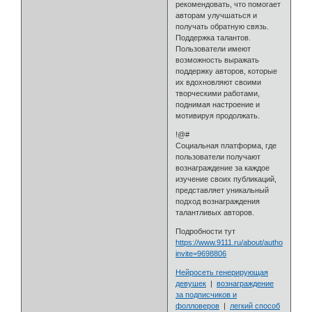
рекомендовать, что помогает
авторам улучшаться и
получать обратную связь.
Поддержка талантов.
Пользователи имеют
возможность выражать
поддержку авторов, которые
их вдохновляют своими
творческими работами,
поднимая настроение и
мотивируя продолжать.
!@#
Социальная платформа, где
пользователи получают
вознаграждение за каждое
изучение своих публикаций,
представляет уникальный
подход вознаграждения
талантливых авторов.
Подробности тут
https://www.9111.ru/about/authors/?
invite=9698806
Нейросеть генерирующая
девушек
|
вознаграждение
за подписчиков и
фолловеров
|
легкий способ