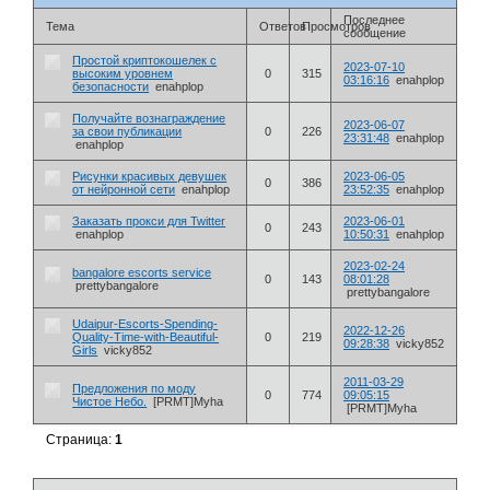
Последнее
Тема
Ответов
Просмотров
сообщение
Простой криптокошелек с
2023-07-10
высоким уровнем
0
315
03:16:16
enahplop
безопасности
enahplop
Получайте вознаграждение
2023-06-07
за свои публикации
0
226
23:31:48
enahplop
enahplop
Рисунки красивых девушек
2023-06-05
0
386
от нейронной сети
enahplop
23:52:35
enahplop
Заказать прокси для Twitter
2023-06-01
0
243
enahplop
10:50:31
enahplop
2023-02-24
bangalore escorts service
0
143
08:01:28
prettybangalore
prettybangalore
Udaipur-Escorts-Spending-
2022-12-26
Quality-Time-with-Beautiful-
0
219
09:28:38
vicky852
Girls
vicky852
2011-03-29
Предложения по моду
0
774
09:05:15
Чистое Небо.
[PRMT]Myha
[PRMT]Myha
Страница:
1