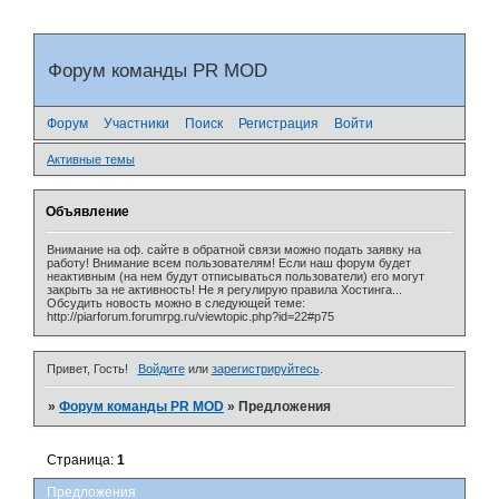
Форум команды PR MOD
Форум
Участники
Поиск
Регистрация
Войти
Активные темы
Объявление
Внимание на оф. сайте в обратной связи можно подать заявку на
работу! Внимание всем пользователям! Если наш форум будет
неактивным (на нем будут отписываться пользователи) его могут
закрыть за не активность! Не я регулирую правила Хостинга...
Обсудить новость можно в следующей теме:
http://piarforum.forumrpg.ru/viewtopic.php?id=22#p75
Привет, Гость!
Войдите
или
зарегистрируйтесь
.
»
Форум команды PR MOD
»
Предложения
Страница:
1
Предложения