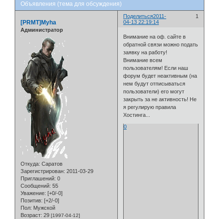
Объявления (тема для обсуждения)
Поделиться
2011-
1
[PRMT]Myha
04-13 22:19:14
Администратор
Внимание на оф. сайте в
обратной связи можно подать
заявку на работу!
Внимание всем
пользователям! Если наш
форум будет неактивным (на
нем будут отписываться
пользователи) его могут
закрыть за не активность! Не
я регулирую правила
Хостинга...
0
Откуда:
Саратов
Зарегистрирован
: 2011-03-29
Приглашений:
0
Сообщений:
55
Уважение:
[+0/-0]
Позитив:
[+2/-0]
Пол:
Мужской
Возраст:
29
[1997-04-12]