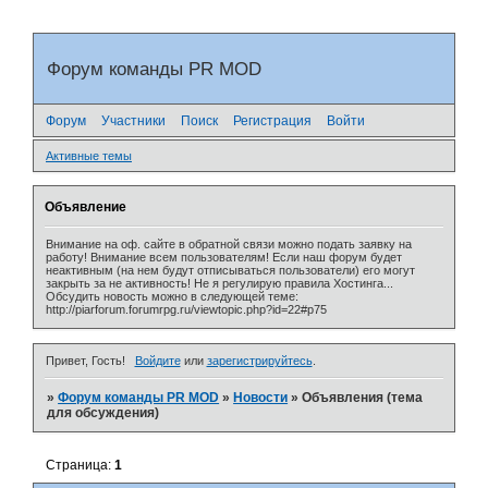
Форум команды PR MOD
Форум
Участники
Поиск
Регистрация
Войти
Активные темы
Объявление
Внимание на оф. сайте в обратной связи можно подать заявку на
работу! Внимание всем пользователям! Если наш форум будет
неактивным (на нем будут отписываться пользователи) его могут
закрыть за не активность! Не я регулирую правила Хостинга...
Обсудить новость можно в следующей теме:
http://piarforum.forumrpg.ru/viewtopic.php?id=22#p75
Привет, Гость!
Войдите
или
зарегистрируйтесь
.
»
Форум команды PR MOD
»
Новости
»
Объявления (тема
для обсуждения)
Страница:
1