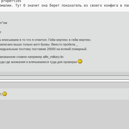
properties

омалии. Тут 0 значит она берет показатель из своего конфига в пап
ne properties

ь
ius = 30 - радиус в офлайне.

er"ом
2

 = 0x2f20

r
es
 вписываем в то что я отметил. Гейм вертекс в гейм вертекс.
написано выше только англ буквы. Вместо пробела _
видуальным поэтому поставим 20000 на всякий пожарный.
ованном спавне например alife_military.ltx
уда где аномалия и вляпываемся туда для проверки
ЗП