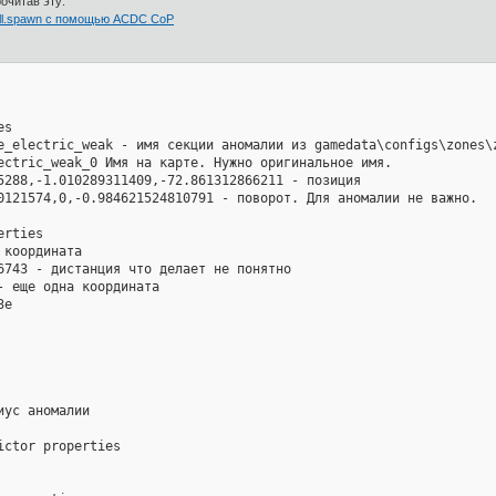
очитав эту:
all.spawn с помощью ACDC CoP
s

e_electric_weak - имя секции аномалии из gamedata\configs\zones\z
ectric_weak_0 Имя на карте. Нужно оригинальное имя.

5288,-1.010289311409,-72.861312866211 - позиция

0121574,0,-0.984621524810791 - поворот. Для аномалии не важно.

rties

координата

6743 - дистанция что делает не понятно

- еще одна координата

e

ус аномалии

ctor properties
