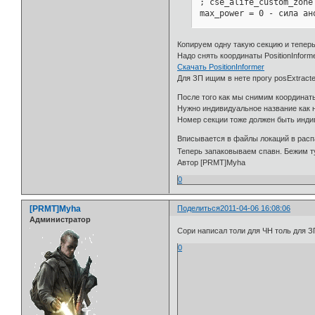
; cse_alife_custom_zone 
max_power = 0 - сила ан
; cse_alife_anomalous_zo
Копируем одну такую секцию и тепер
offline_interactive_rad
Надо снять координаты PositionInform
artefact_spawn_count = 3
Скачать PositionInformer
artefact_position_offset
Для ЗП ищим в нете прогу posExtracte
; se_zone_anom properti
После того как мы снимим координаты
Нужно индивидуальное название как 
Номер секции тоже должен быть инди
Вписывается в файлы локаций в распак
Теперь запаковываем спавн. Бежим т
Автор [PRMT]Myha
0
[PRMT]Myha
Поделиться
2011-04-06 16:08:06
Администратор
Сори написал толи для ЧН толь для 
0