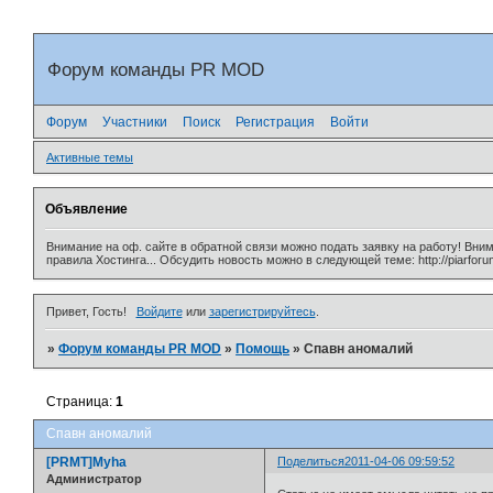
Форум команды PR MOD
Форум
Участники
Поиск
Регистрация
Войти
Активные темы
Объявление
Внимание на оф. сайте в обратной связи можно подать заявку на работу! Вни
правила Хостинга... Обсудить новость можно в следующей теме: http://piarforu
Привет, Гость!
Войдите
или
зарегистрируйтесь
.
»
Форум команды PR MOD
»
Помощь
»
Спавн аномалий
Страница:
1
Спавн аномалий
[PRMT]Myha
Поделиться
2011-04-06 09:59:52
Администратор