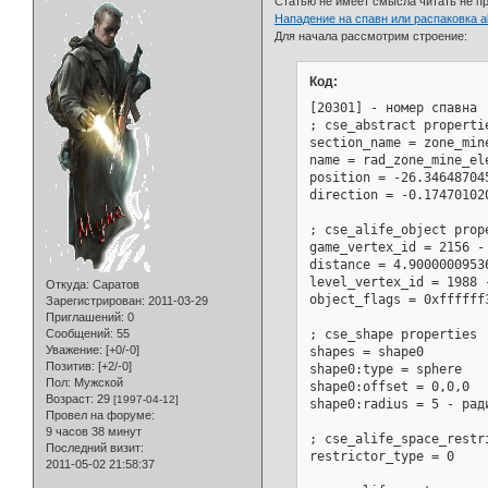
Статью не имеет смысла читать не пр
Нападение на спавн или распаковка 
Для начала рассмотрим строение:
Код:
[20301] - номер спавна

; cse_abstract propertie
section_name = zone_min
name = rad_zone_mine_el
position = -26.34648704
direction = -0.17470102
; cse_alife_object prope
game_vertex_id = 2156 - 
distance = 4.9000000953
level_vertex_id = 1988 
Откуда:
Саратов
object_flags = 0xffffff3
Зарегистрирован
: 2011-03-29
Приглашений:
0
; cse_shape properties

Сообщений:
55
Уважение:
[+0/-0]
shapes = shape0

Позитив:
[+2/-0]
shape0:type = sphere

Пол:
Мужской
shape0:offset = 0,0,0

Возраст:
29
[1997-04-12]
shape0:radius = 5 - ради
Провел на форуме:
9 часов 38 минут
; cse_alife_space_restri
Последний визит:
restrictor_type = 0

2011-05-02 21:58:37