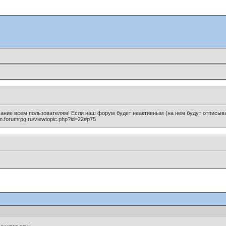
мание всем пользователям! Если наш форум будет неактивным (на нем будут отписыват
m.forumrpg.ru/viewtopic.php?id=22#p75