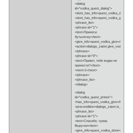
<dialog
id="vodka_quest_dialog">
<dont_has_info>quest_vodka_done</do
<dont_has_info>quest_vodka_give</don
<phrase_list>
<phrase id="1">
<text>Принеси
бутылочку</text>
<give_info>quest_vodka_give</give_inf
<action>dialogs_zaton.give_vodka_ques
</phrase>
<phrase id="0">
<text>Привет, тебе водки не
принести?</text>
<next>1</next>
</phrase>
</phrase_list>
</dialog>
<dialog
id="vodka_quest_prines">
<has_info>quest_vodka_give</has_info
<precondition>dialogs_zaton.is_has_vo
<phrase_list>
<phrase id="1">
<text>Спасибо, чувак.
Выручил</text>
<give_info>quest_vodka_done</give_inf