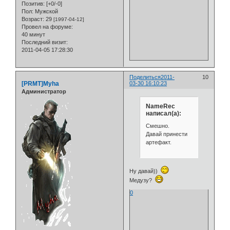
Позитив:
[+0/-0]
Пол:
Мужской
Возраст:
29
[1997-04-12]
Провел на форуме:
40 минут
Последний визит:
2011-04-05 17:28:30
Поделиться
2011-
10
[PRMT]Myha
03-30 16:10:23
Администратор
NameRec
написал(а):
Смешно.
Давай принести
артефакт.
Ну давай))
Медузу?
0