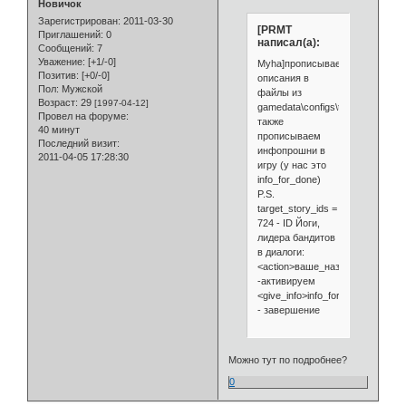
Новичок
Зарегистрирован
: 2011-03-30
[PRMT
Приглашений:
0
написал(а):
Сообщений:
7
Уважение:
[+1/-0]
Myha]прописываем
Позитив:
[+0/-0]
описания в
Пол:
Мужской
файлы из
Возраст:
29
[1997-04-12]
gamedata\configs\text\rus
Провел на форуме:
также
40 минут
прописываем
Последний визит:
инфопрошни в
2011-04-05 17:28:30
игру (у нас это
info_for_done)
P.S.
target_story_ids =
724 - ID Йоги,
лидера бандитов
в диалоги:
<action>ваше_название_скрипт
-активируем
<give_info>info_for_done</give_in
- завершение
Можно тут по подробнее?
0