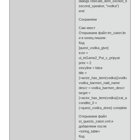
dialogs.relocate_item_section_from_acto
second_speaker, "vodka")
end
Сохраняем
Сам квест
Открываем файл tm_zaton.ltx
и в конец пишем:
Код
[quest_vodka_give]
icon =
ui_inGame2_Put_v_pripyat
prior = 2
storyline = false
title =
{=actor_has_item(vodka)}vodka_barmen
vodka_barmen_naiti_name
descr = vodka_barmen_descr
target =
{=actor_has_item(vodka)}zat_a2_stalk
condlist_0 =
{+quest_vodka_done} complete
Открываем файл
st_quests_zaton.xml и
добавляем после
<string_table>
Код