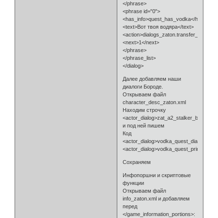
</phrase>
<phrase id="0">
<has_info>quest_has_vodka</has_info
<text>Вот твоя водяра</text>
<action>dialogs_zaton.transfer_vodka_
<next>1</next>
</phrase>
</phrase_list>
</dialog>
Далее добавляем наши
диалоги Бороде.
Открываем файл
character_desc_zaton.xml
Находим строчку
<actor_dialog>zat_a2_stalker_barmen_ac
и под ней пишем
Код
<actor_dialog>vodka_quest_dialog</acto
<actor_dialog>vodka_quest_prines</act
Сохраняем
Инфопоршни и скриптовые
функции
Открываем файл
info_zaton.xml и добавляем
перед
</game_information_portions>: