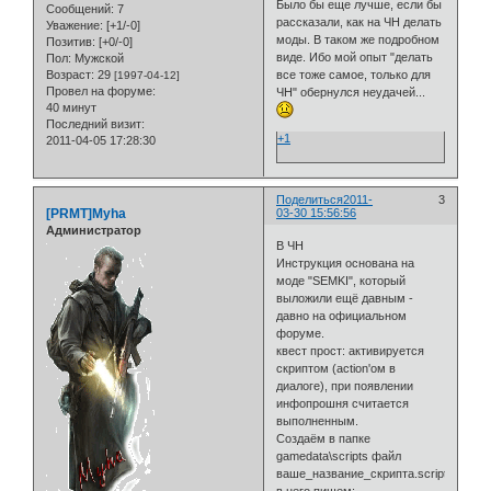
Было бы еще лучше, если бы
Сообщений:
7
рассказали, как на ЧН делать
Уважение:
[+1/-0]
моды. В таком же подробном
Позитив:
[+0/-0]
виде. Ибо мой опыт "делать
Пол:
Мужской
Возраст:
29
все тоже самое, только для
[1997-04-12]
Провел на форуме:
ЧН" обернулся неудачей...
40 минут
Последний визит:
+1
2011-04-05 17:28:30
Поделиться
2011-
3
[PRMT]Myha
03-30 15:56:56
Администратор
В ЧН
Инструкция основана на
моде "SEMKI", который
выложили ещё давным -
давно на официальном
форуме.
квест прост: активируется
скриптом (action'ом в
диалоге), при появлении
инфопрошня считается
выполненным.
Создаём в папке
gamedata\scripts файл
ваше_название_скрипта.script,
в него пишем: