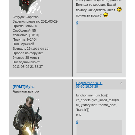
Если да то хорошо. Давай
помогу как сделать квест
принести водку?
Откуда:
Саратов
Зарегистрирован
: 2011-03-29
0
Приглашений:
0
Сообщений:
55
Уважение:
[+0/-0]
Позитив:
[+2/-0]
Пол:
Мужской
Возраст:
29
[1997-04-12]
Провел на форуме:
9 часов 38 минут
Последний визит:
2011-05-02 21:58:37
Поделиться
2011-
8
[PRMT]Myha
03-30 16:07:29
Администратор
function my_function()
xr_effects.give_inited_task(nil,
nil, {"storyline", "name_one",
"bandit"})
end
0