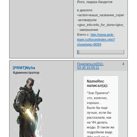
Йоги, лидера бандитов
в диалоги:
<action>ваше_название_скрипта.ваше
-активируем
<give_info>info_for_done</give_info>
- завершение
Взято с:
http://www.amk-
team.ru/forum/index.php?
showtopic=8094
0
Поделиться
2011-
4
[PRMT]Myha
03-30 15:59:11
Администратор
NameRec
написал(а):
"Зов Припяти"-
это, конечно,
хорошо...
Было бы еще
лучше, если бы
рассказали, как
на ЧН делать
моды. В таком же
подробном виде.
Ибо мой опыт