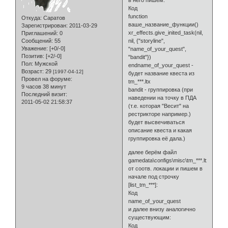
Код
function
Откуда:
Саратов
ваше_название_функции()
Зарегистрирован
: 2011-03-29
xr_effects.give_inited_task(nil,
Приглашений:
0
nil, {"storyline",
Сообщений:
55
Уважение:
[+0/-0]
"name_of_your_quest",
Позитив:
[+2/-0]
"bandit"})
Пол:
Мужской
endname_of_your_quest -
Возраст:
29
[1997-04-12]
будет название квеста из
Провел на форуме:
tm_***.ltx
9 часов 38 минут
bandit - группировка (при
Последний визит:
наведении на точку в ПДА
2011-05-02 21:58:37
(т.е. которая "Весит" на
рестрикторе например.)
будет высвечиваться
описание квеста и какая
группировка её дала.)
далее берём файл
gamedata\configs\misc\tm_***.ltx
от соотв. локации и пишем в
начале под строчку
[list_tm_***]:
Код
name_of_your_quest
и далее внизу аналогично
существующим:
Код