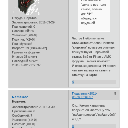
"делать все тоже
самое, только
для ЧН"
Откуда:
Саратов
обернулся
Зарегистрирован
: 2011-03-29
неудачей...
Приглашений:
0
Сообщений:
55
Уважение:
[+0/-0]
Чистое Небо почти не
Позитив:
[+2/-0]
отличается от Зова Припяти
Пол:
Мужской
"кишками" но все же отличия
Возраст:
29
[1997-04-12]
присутствуют... прочитай
Провел на форуме:
9 часов 38 минут
статью №2 от Pihan с АМК
Последний визит:
форума... может поможет
2011-05-02 21:58:37
Я сколько делаю на ЧН понял
что там нельзя не ставить
отметку на карте...
0
Поделиться
2011-
5
NameRec
03-30 16:01:07
Новичок
Ок... Какого характера
Зарегистрирован
: 2011-03-30
получиться квест? Ну там
Приглашений:
0
"найди-принеси","найди-убей"
Сообщений:
7
и т.д.?
Уважение:
[+1/-0]
Позитив:
[+0/-0]
0