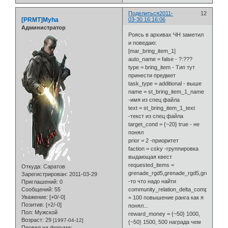
Поделиться
2011-
12
[PRMT]Myha
03-30 16:16:06
Администратор
Роясь в архивах ЧН заметил
и поведаю:
[mar_bring_item_1]
auto_name = false - ?:???
type = bring_item - Тип тут
принести предмет
task_type = additional - выше
name = st_bring_item_1_name
-имя из спец файла
text = st_bring_item_1_text
-текст из спец файла
target_cond = {~20} true - не
понял
prior = 2 -приоритет
faction = csky -группировка
выдающая квест
requested_items =
Откуда:
Саратов
grenade_rgd5,grenade_rgd5,grenade_r
Зарегистрирован
: 2011-03-29
-то что надо найти
Приглашений:
0
community_relation_delta_complete
Сообщений:
55
Уважение:
[+0/-0]
= 100 повышение ранга как я
Позитив:
[+2/-0]
понял...
Пол:
Мужской
reward_money = {~50} 1000,
Возраст:
29
[1997-04-12]
{~50} 1500, 500 награда чем
Провел на форуме: