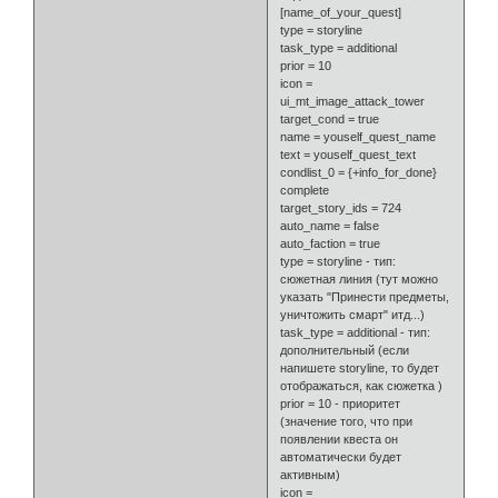
[name_of_your_quest]
type = storyline
task_type = additional
prior = 10
icon =
ui_mt_image_attack_tower
target_cond = true
name = youself_quest_name
text = youself_quest_text
condlist_0 = {+info_for_done}
complete
target_story_ids = 724
auto_name = false
auto_faction = true
type = storyline - тип:
сюжетная линия (тут можно
указать "Принести предметы,
уничтожить смарт" итд...)
task_type = additional - тип:
дополнительный (если
напишете storyline, то будет
отображаться, как сюжетка )
prior = 10 - приоритет
(значение того, что при
появлении квеста он
автоматически будет
активным)
icon =