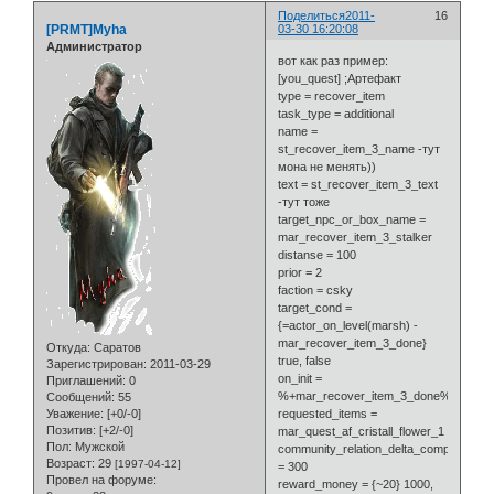
Поделиться
2011-
16
[PRMT]Myha
03-30 16:20:08
Администратор
вот как раз пример:
[you_quest] ;Артефакт
type = recover_item
task_type = additional
name =
st_recover_item_3_name -тут
мона не менять))
text = st_recover_item_3_text
-тут тоже
target_npc_or_box_name =
mar_recover_item_3_stalker
distanse = 100
prior = 2
faction = csky
target_cond =
{=actor_on_level(marsh) -
mar_recover_item_3_done}
Откуда:
Саратов
true, false
Зарегистрирован
: 2011-03-29
on_init =
Приглашений:
0
%+mar_recover_item_3_done%
Сообщений:
55
Уважение:
[+0/-0]
requested_items =
Позитив:
[+2/-0]
mar_quest_af_cristall_flower_1
Пол:
Мужской
community_relation_delta_complete
Возраст:
29
[1997-04-12]
= 300
Провел на форуме:
reward_money = {~20} 1000,