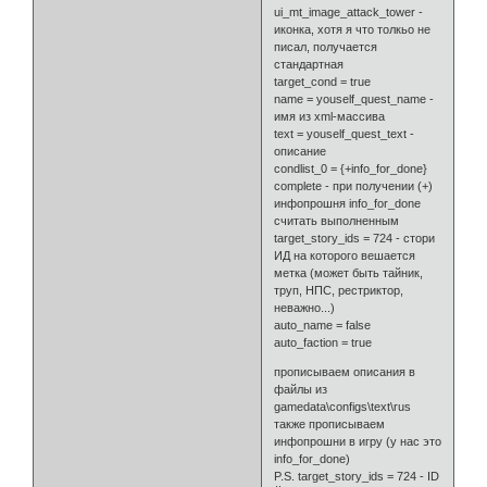
ui_mt_image_attack_tower -
иконка, хотя я что толкьо не
писал, получается
стандартная
target_cond = true
name = youself_quest_name -
имя из xml-массива
text = youself_quest_text -
описание
condlist_0 = {+info_for_done}
complete - при получении (+)
инфопрошня info_for_done
считать выполненным
target_story_ids = 724 - стори
ИД на которого вешается
метка (может быть тайник,
труп, НПС, рестриктор,
неважно...)
auto_name = false
auto_faction = true
прописываем описания в
файлы из
gamedata\configs\text\rus
также прописываем
инфопрошни в игру (у нас это
info_for_done)
P.S. target_story_ids = 724 - ID