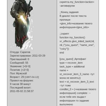
скрипта.my_function</action>
-активируем
;;Конец задания
В диалог после текста
пропиши
<give_info>название твоего
инфопоршня</give_info>
;;скрипт
function my_function()
xr_effects.give_inited_task(nil,
nil, {"you_quest", "name_one",
"csky"})
Откуда:
Саратов
end
Зарегистрирован
: 2011-03-29
[you_quest] ;Артефакт
Приглашений:
0
Сообщений:
55
type = recover_item
Уважение:
[+0/-0]
task_type = additional
Позитив:
[+2/-0]
name =
Пол:
Мужской
st_recover_item_3_name -тут
Возраст:
29
[1997-04-12]
мона не менять))
Провел на форуме:
text = st_recover_item_3_text
9 часов 38 минут
-тут тоже
Последний визит:
condlist_0 = {+название твоего
2011-05-02 21:58:37
инфопоршня} complete --
если тебе нпс выдаст
инфопоршен то задание
выполнено