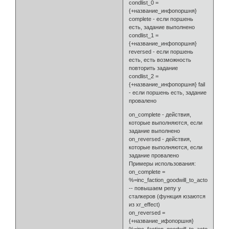
condlist_0 =
{+название_инфопоршня}
complete - если поршень
есть, задание выполнено
condlist_1 =
{+название_инфопоршня}
reversed - если поршень
есть, есть возможность
повторить задание
condlist_2 =
{+название_инфопоршня} fail
- если поршень есть, задание
провалено
on_complete - действия,
которые выполняются, если
задание выполнено
on_reversed - действия,
которые выполняются, если
задание провалено
Примеры использования:
on_complete =
%=inc_faction_goodwill_to_actor(stalke
-- повышаем репу у
сталкеров (функция юзаются
из xr_effect)
on_reversed =
{+название_ифопоршня}
%=inc_faction_goodwill_to_actor(stalke