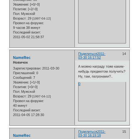
Уважение:
[+0/-0]
Позитив:
[+2/-0]
Пол:
Мужской
Возраст:
29
[1997-04-12]
Провел на форуме:
9 часов 38 минут
Последний визит:
2011-05-02 21:58:37
Поделиться
2011-
14
NameRec
03-30 16:17:52
Новичок
А можно награду тоже каким-
Зарегистрирован
: 2011-03-30
нибудь предметом получить?
Приглашений:
0
Ну, там, патронами?..
Сообщений:
7
Уважение:
[+1/-0]
0
Позитив:
[+0/-0]
Пол:
Мужской
Возраст:
29
[1997-04-12]
Провел на форуме:
40 минут
Последний визит:
2011-04-05 17:28:30
Поделиться
2011-
15
NameRec
03-30 16:19:18