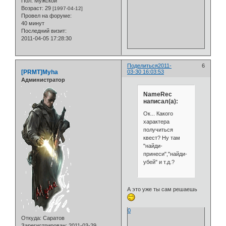
Пол:
Мужской
Возраст:
29
[1997-04-12]
Провел на форуме:
40 минут
Последний визит:
2011-04-05 17:28:30
Поделиться
2011-
6
[PRMT]Myha
03-30 16:03:53
Администратор
NameRec
написал(а):
Ок... Какого
характера
получиться
квест? Ну там
"найди-
принеси","найди-
убей" и т.д.?
А это уже ты сам решаешь
0
Откуда:
Саратов
Зарегистрирован
: 2011-03-29