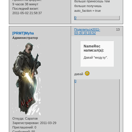
больше принесешь тем
9 часов 38 минут
больше получишь
Последний визит:
auto_faction = true
2011-05-02 21:58:37
0
Поделиться
2011-
13
[PRMT]Myha
03-30 16:16:52
Администратор
NameRec
написал(а):
Давай "медузу".
давай
0
Откуда:
Саратов
Зарегистрирован
: 2011-03-29
Приглашений:
0
Сообщений:
55