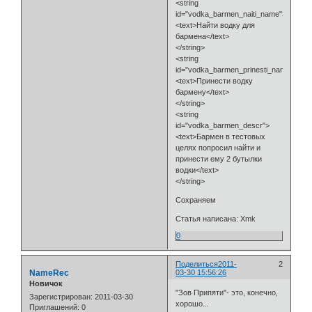
<string
id="vodka_barmen_naiti_name">
<text>Найти водку для
бармена</text>
</string>
<string
id="vodka_barmen_prinesti_name">
<text>Принести водку
бармену</text>
</string>
<string
id="vodka_barmen_descr">
<text>Бармен в тестовых
целях попросил найти и
принести ему 2 бутылки
водки</text>
</string>
Сохраняем
Статья написана: Xmk
0
Поделиться
2011-
2
NameRec
03-30 15:56:26
Новичок
"Зов Припяти"- это, конечно,
Зарегистрирован
: 2011-03-30
хорошо...
Приглашений:
0