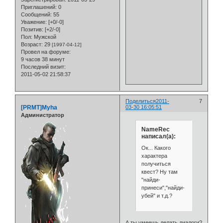
Приглашений:
0
Сообщений:
55
Уважение:
[+0/-0]
Позитив:
[+2/-0]
Пол:
Мужской
Возраст:
29
[1997-04-12]
Провел на форуме:
9 часов 38 минут
Последний визит:
2011-05-02 21:58:37
Поделиться
2011-
7
[PRMT]Myha
03-30 16:05:51
Администратор
NameRec
написал(а):
Ок... Какого
характера
получиться
квест? Ну там
"найди-
принеси","найди-
убей" и т.д.?
А ты умеешь делать диалоги?