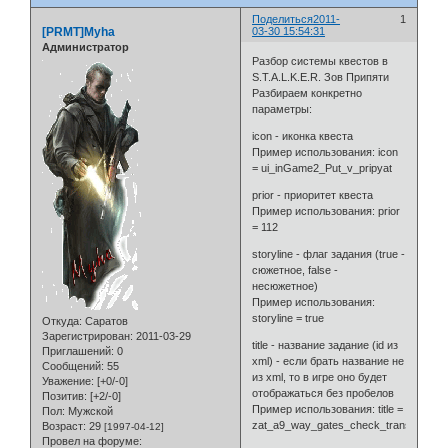
Поделиться
2011-
1
[PRMT]Myha
03-30 15:54:31
Администратор
Разбор системы квестов в
S.T.A.L.K.E.R. Зов Припяти
Разбираем конкретно
параметры:
icon - иконка квеста
Пример использования: icon
= ui_inGame2_Put_v_pripyat
prior - приоритет квеста
Пример использования: prior
= 112
storyline - флаг задания (true -
сюжетное, false -
несюжетное)
Пример использования:
storyline = true
Откуда:
Саратов
Зарегистрирован
: 2011-03-29
title - название задание (id из
Приглашений:
0
xml) - если брать название не
Сообщений:
55
из xml, то в игре оно будет
Уважение:
[+0/-0]
отображаться без пробелов
Позитив:
[+2/-0]
Пример использования: title =
Пол:
Мужской
zat_a9_way_gates_check_transport_w
Возраст:
29
[1997-04-12]
Провел на форуме: