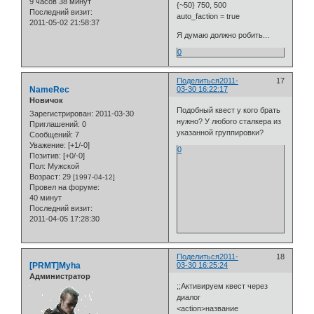
9 часов 38 минут
{~50} 750, 500
Последний визит:
auto_faction = true
2011-05-02 21:58:37
Я думаю должно робить...
0
Поделиться
2011-
17
NameRec
03-30 16:22:17
Новичок
Подобный квест у кого брать
Зарегистрирован
: 2011-03-30
нужно? У любого сталкера из
Приглашений:
0
указанной группировки?
Сообщений:
7
Уважение:
[+1/-0]
0
Позитив:
[+0/-0]
Пол:
Мужской
Возраст:
29
[1997-04-12]
Провел на форуме:
40 минут
Последний визит:
2011-04-05 17:28:30
Поделиться
2011-
18
[PRMT]Myha
03-30 16:25:24
Администратор
;;Активируем квест через
диалог
<action>название