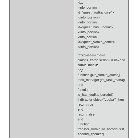
Код
<info_portion
id="quest_vodka_give">
</info_portion>
<info_portion
id="quest_has_vodka">
</info_portion>
<info_portion
id="quest_vodka_done">
</info_portion>
Открываем файл
dialogs_zaton.script и в начало
записываем:
Код
function give_vodka_quest()
task_manager.get_task_manager():give
end
function
is_has_vodka_borode()
if db.actor:object("vodka") then
return true
end
return false
end
function
transfer_vodka_to_boroda(first_speaker
second_speaker)