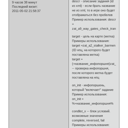
descr - описание задания (id
9 часов 38 минут
из xml) - если брать название
Последний визит:
не из xml, то в игре оно будет
2011-05-02 21:58:37
отображаться без пробелов
Пример использования: descr
=
zat_a9_way_gates_check_transport_wo
target - цель на карте (метка)
Примеры использования:
target =zat_a2_stalker_barmen
(ID нпц, на которого будет
поставлена метка)
target =
{+название_инфопоршня}zat_a2_stal
-- проверка инфопоршня,
после которого метка будет
поставлена на нпц
on_init - инфопоршень,
который "включает" задание
Пример использования:
on_init =
%+название_инфопоршня%
condlist_x -- блок условий.
возможные значения
complete, reversed, fail
Примеры использования: