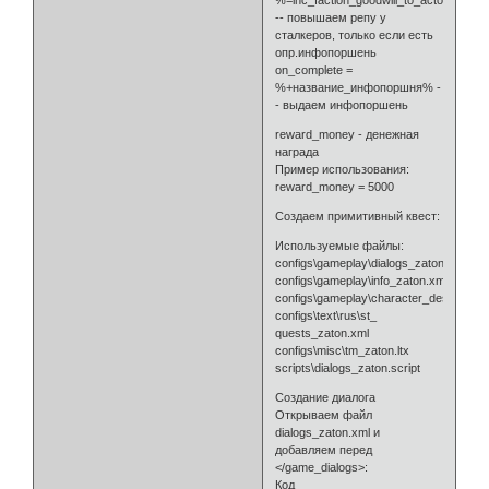
-- повышаем репу у
сталкеров, только если есть
опр.инфопоршень
on_complete =
%+название_инфопоршня% -
- выдаем инфопоршень
reward_money - денежная
награда
Пример использования:
reward_money = 5000
Создаем примитивный квест:
Используемые файлы:
configs\gameplay\dialogs_zaton.xml
configs\gameplay\info_zaton.xml
configs\gameplay\character_desc_zato
configs\text\rus\st_
quests_zaton.xml
configs\misc\tm_zaton.ltx
scripts\dialogs_zaton.script
Создание диалога
Открываем файл
dialogs_zaton.xml и
добавляем перед
</game_dialogs>:
Код