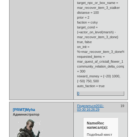
target_npc_or_box_name =
mar_recover_item_3_stalker
distanse = 100
prior = 2
faction = csky
target_cond =
{=actor_on_level(marsh) -
mar_recover_item_3_done}
true, false
on_init =
%+mar_recover_item_3_done%
requested_items =
mar_quest_af_cristall_flower_1
community_relation_delta_complete
= 300
reward_money = {~20} 1000,
{~50} 750, 500
auto_faction = true
0
Поделиться
2011-
19
[PRMT]Myha
03-30 16:26:29
Администратор
NameRec
написал(а):
Подобный квест