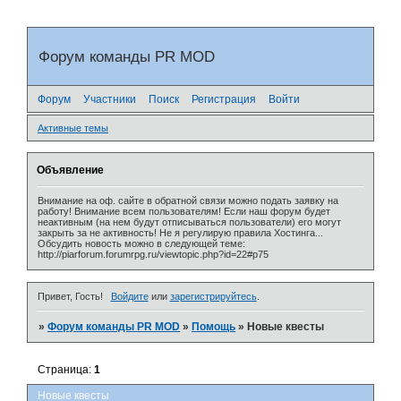
Форум команды PR MOD
Форум
Участники
Поиск
Регистрация
Войти
Активные темы
Объявление
Внимание на оф. сайте в обратной связи можно подать заявку на
работу! Внимание всем пользователям! Если наш форум будет
неактивным (на нем будут отписываться пользователи) его могут
закрыть за не активность! Не я регулирую правила Хостинга...
Обсудить новость можно в следующей теме:
http://piarforum.forumrpg.ru/viewtopic.php?id=22#p75
Привет, Гость!
Войдите
или
зарегистрируйтесь
.
»
Форум команды PR MOD
»
Помощь
»
Новые квесты
Страница:
1
Новые квесты