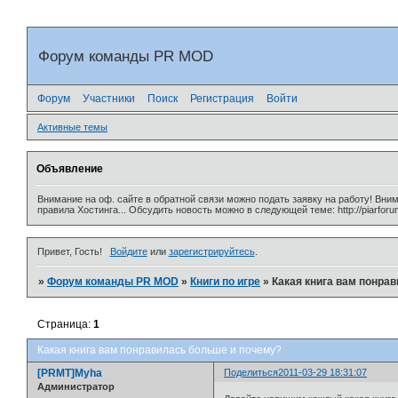
Форум команды PR MOD
Форум
Участники
Поиск
Регистрация
Войти
Активные темы
Объявление
Внимание на оф. сайте в обратной связи можно подать заявку на работу! Вни
правила Хостинга... Обсудить новость можно в следующей теме: http://piarforu
Привет, Гость!
Войдите
или
зарегистрируйтесь
.
»
Форум команды PR MOD
»
Книги по игре
»
Какая книга вам понра
Страница:
1
Какая книга вам понравилась больше и почему?
[PRMT]Myha
Поделиться
2011-03-29 18:31:07
Администратор