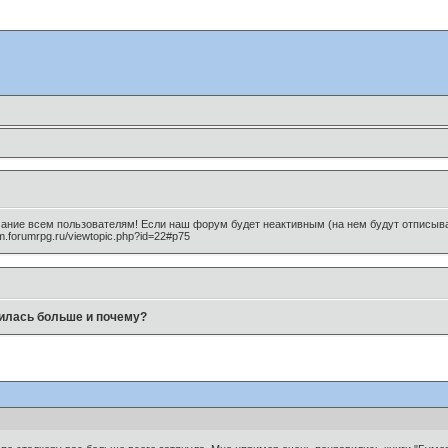
мание всем пользователям! Если наш форум будет неактивным (на нем будут отписыват
m.forumrpg.ru/viewtopic.php?id=22#p75
вилась больше и почему?