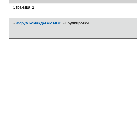
Страница:
1
»
Форум команды PR MOD
»
Группировки