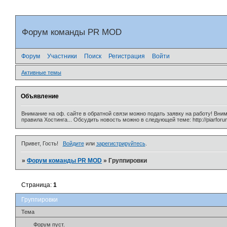
Форум команды PR MOD
Форум
Участники
Поиск
Регистрация
Войти
Активные темы
Объявление
Внимание на оф. сайте в обратной связи можно подать заявку на работу! Вни
правила Хостинга... Обсудить новость можно в следующей теме: http://piarforu
Привет, Гость!
Войдите
или
зарегистрируйтесь
.
»
Форум команды PR MOD
»
Группировки
Страница:
1
Группировки
Тема
Форум пуст.