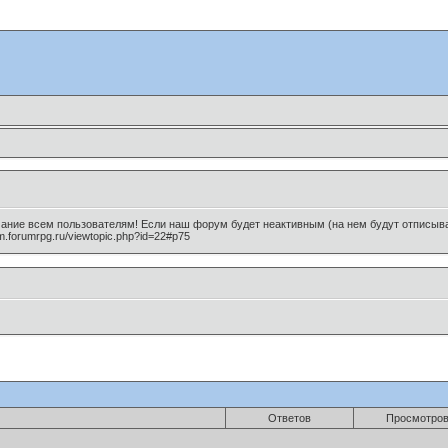
мание всем пользователям! Если наш форум будет неактивным (на нем будут отписыват
m.forumrpg.ru/viewtopic.php?id=22#p75
Ответов
Просмотро