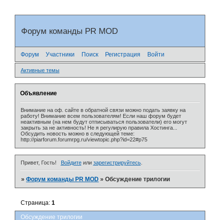
Форум команды PR MOD
Форум
Участники
Поиск
Регистрация
Войти
Активные темы
Объявление
Внимание на оф. сайте в обратной связи можно подать заявку на
работу! Внимание всем пользователям! Если наш форум будет
неактивным (на нем будут отписываться пользователи) его могут
закрыть за не активность! Не я регулирую правила Хостинга...
Обсудить новость можно в следующей теме:
http://piarforum.forumrpg.ru/viewtopic.php?id=22#p75
Привет, Гость!
Войдите
или
зарегистрируйтесь
.
»
Форум команды PR MOD
»
Обсуждение трилогии
Страница:
1
Обсуждение трилогии