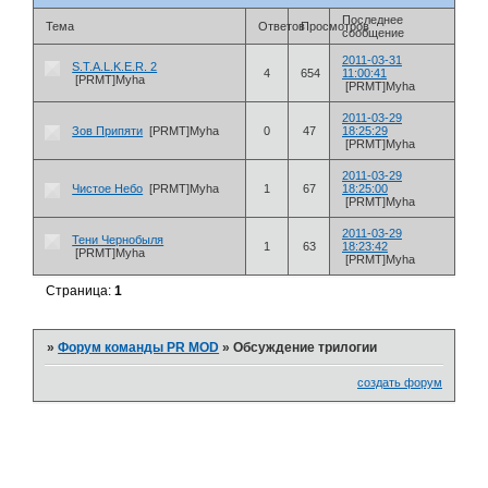
Последнее
Тема
Ответов
Просмотров
сообщение
2011-03-31
S.T.A.L.K.E.R. 2
4
654
11:00:41
[PRMT]Myha
[PRMT]Myha
2011-03-29
Зов Припяти
[PRMT]Myha
0
47
18:25:29
[PRMT]Myha
2011-03-29
Чистое Небо
[PRMT]Myha
1
67
18:25:00
[PRMT]Myha
2011-03-29
Тени Чернобыля
1
63
18:23:42
[PRMT]Myha
[PRMT]Myha
Страница:
1
»
Форум команды PR MOD
»
Обсуждение трилогии
создать форум