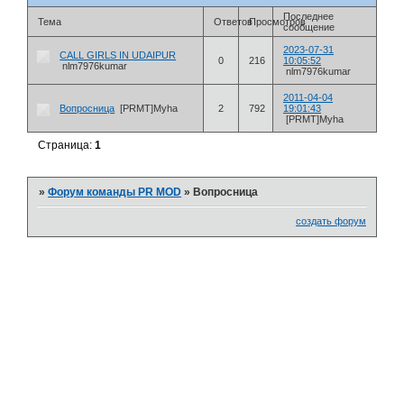
Последнее
Тема
Ответов
Просмотров
сообщение
2023-07-31
CALL GIRLS IN UDAIPUR
0
216
10:05:52
nlm7976kumar
nlm7976kumar
2011-04-04
Вопросница
[PRMT]Myha
2
792
19:01:43
[PRMT]Myha
Страница:
1
»
Форум команды PR MOD
»
Вопросница
создать форум