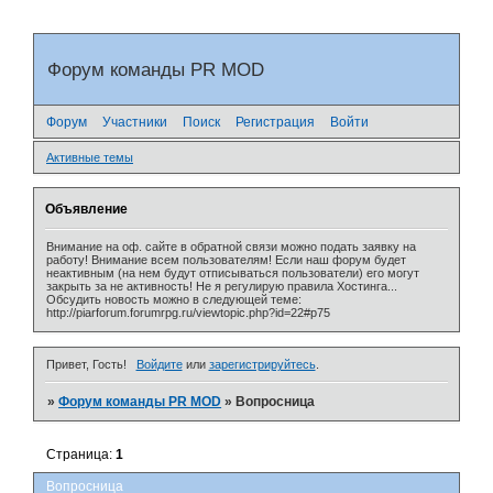
Форум команды PR MOD
Форум
Участники
Поиск
Регистрация
Войти
Активные темы
Объявление
Внимание на оф. сайте в обратной связи можно подать заявку на
работу! Внимание всем пользователям! Если наш форум будет
неактивным (на нем будут отписываться пользователи) его могут
закрыть за не активность! Не я регулирую правила Хостинга...
Обсудить новость можно в следующей теме:
http://piarforum.forumrpg.ru/viewtopic.php?id=22#p75
Привет, Гость!
Войдите
или
зарегистрируйтесь
.
»
Форум команды PR MOD
»
Вопросница
Страница:
1
Вопросница